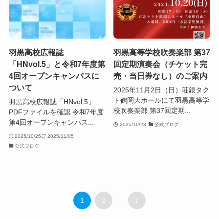
羽黒高校広報誌
羽黒高等学校吹奏楽部 第37
「HNvol.5」と令和7年度第
回定期演奏会（チケット完
4回オープンキャンパスに
売・当日券なし）のご案内
ついて
2025年11月2日（日）荘銀タク
ト鶴岡大ホールにて羽黒高等学
羽黒高校広報誌「HNvol.5」
校吹奏楽部 第37回定期...
PDFファイルを確認 令和7年度
第4回オープンキャンパス...
2025/10/23
公式ブログ
2025/10/25
2025/11/05
公式ブログ
1
2
...
7