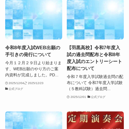
令和8年度入試WEB出願の
【羽黒高校】令和7年度入
手引きの発行について
試の過去問配布と令和8年
度入試のエントリーシート
今月１２月２９日より始まりま
配布について
す、WEB出願のやり方のご案
内資料が完成しました。PD...
令和７年度入学試験過去問の配
布について 令和7年度入学試験
2025/12/04
2025/12/23
（５教科試験）過去問...
公式ブログ
2025/12/01
公式ブログ