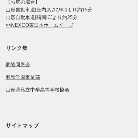
【お車の場合】
山形自動車道[庄内あさひIC]より約15分
山形自動車道[鶴岡IC]より約25分
>>NEXCO東日本ホームページ
リンク集
郷陵同窓会
羽黒学園事業部
山形県私立中学高等学校協会
サイトマップ