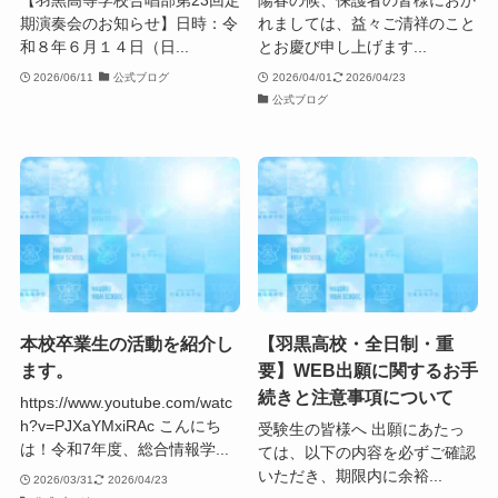
期演奏会のお知らせ】日時：令
れましては、益々ご清祥のこと
和８年６月１４日（日...
とお慶び申し上げます...
2026/06/11
公式ブログ
2026/04/01
2026/04/23
公式ブログ
本校卒業生の活動を紹介し
【羽黒高校・全日制・重
ます。
要】WEB出願に関するお手
続きと注意事項について
https://www.youtube.com/watc
h?v=PJXaYMxiRAc こんにち
受験生の皆様へ 出願にあたっ
は！令和7年度、総合情報学...
ては、以下の内容を必ずご確認
いただき、期限内に余裕...
2026/03/31
2026/04/23