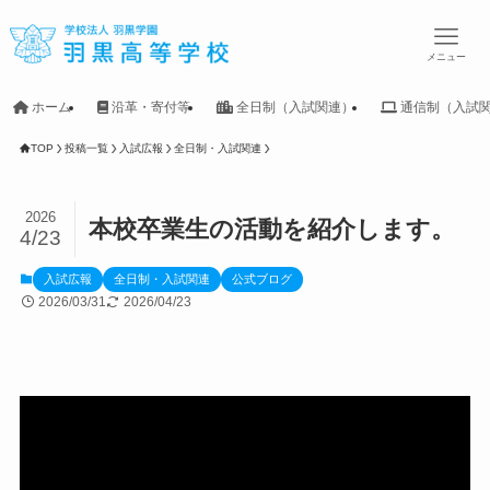
メニュー
ホーム
沿革・寄付等
全日制（入試関連）
通信制（入試
TOP
投稿一覧
入試広報
全日制・入試関連
2026
本校卒業生の活動を紹介します。
4/23
入試広報
全日制・入試関連
公式ブログ
2026/03/31
2026/04/23