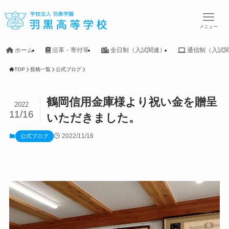
メニュー
ホーム
沿革・寄付等
全日制（入試関連）
通信制（入試
TOP
投稿一覧
公式ブログ
鶴岡信用金庫様より祝い金を贈呈
2022
11/16
いただきました。
2022/11/16
公式ブログ