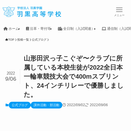
メニュー
ホーム
沿革・寄付等
全日制（入試関連）
通信制（入試
TOP
投稿一覧
公式ブログ
山形田沢っ子こぐぞ〜クラブに所
属している本校生徒が2022全日本
2022
一輪車競技大会で400mスプリン
9/06
ト、24インチリレーで優勝しまし
た。
2022/09/02
2022/09/06
公式ブログ
課外活動・部活動