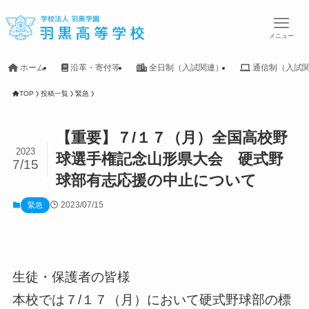
メニュー
ホーム
沿革・寄付等
全日制（入試関連）
通信制（入試
TOP
投稿一覧
緊急
【重要】７/１７（月）全国高校野
2023
球選手権記念山形県大会 硬式野
7/15
球部有志応援の中止について
2023/07/15
緊急
生徒・保護者の皆様
本校では７/１７（月）において硬式野球部の標