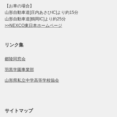
【お車の場合】
山形自動車道[庄内あさひIC]より約15分
山形自動車道[鶴岡IC]より約25分
>>NEXCO東日本ホームページ
リンク集
郷陵同窓会
羽黒学園事業部
山形県私立中学高等学校協会
サイトマップ